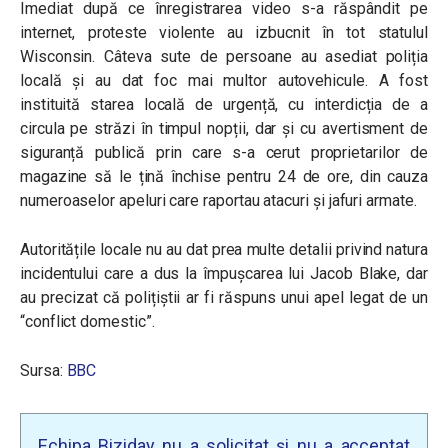
Imediat după ce înregistrarea video s-a răspândit pe
internet, proteste violente au izbucnit în tot statulul
Wisconsin. Câteva sute de persoane au asediat poliția
locală și au dat foc mai multor autovehicule. A fost
instituită starea locală de urgență, cu interdicția de a
circula pe străzi în timpul nopții, dar și cu avertisment de
siguranță publică prin care s-a cerut proprietarilor de
magazine să le țină închise pentru 24 de ore, din cauza
numeroaselor apeluri care raportau atacuri și jafuri armate.
Autoritățile locale nu au dat prea multe detalii privind natura
incidentului care a dus la împușcarea lui Jacob Blake, dar
au precizat că polițiștii ar fi răspuns unui apel legat de un
“conflict domestic”.
Sursa:
BBC
Echipa Biziday nu a solicitat și nu a acceptat