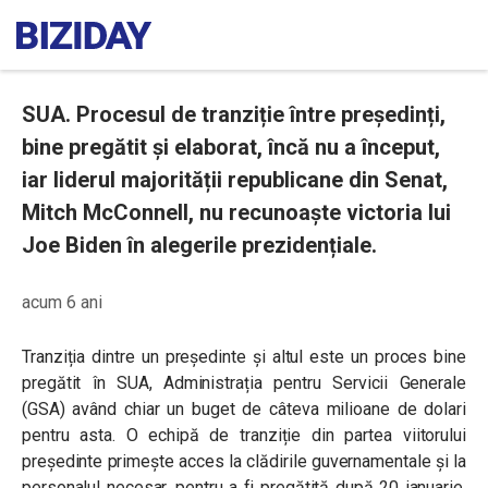
SUA. Procesul de tranziție între președinți,
bine pregătit și elaborat, încă nu a început,
iar liderul majorității republicane din Senat,
Mitch McConnell, nu recunoaște victoria lui
Joe Biden în alegerile prezidențiale.
acum 6 ani
Tranziția dintre un președinte și altul este un proces bine
pregătit în SUA, Administrația pentru Servicii Generale
(GSA) având chiar un buget de câteva milioane de dolari
pentru asta. O echipă de tranziție din partea viitorului
președinte primește acces la clădirile guvernamentale și la
personalul necesar, pentru a fi pregătită după 20 ianuarie,