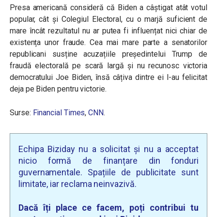
Presa americană consideră că Biden a câștigat atât votul
popular, cât și Colegiul Electoral, cu o marjă suficient de
mare încât rezultatul nu ar putea fi influențat nici chiar de
existența unor fraude. Cea mai mare parte a senatorilor
republicani susține acuzațiile președintelui Trump de
fraudă electorală pe scară largă și nu recunosc victoria
democratului Joe Biden, însă câțiva dintre ei l-au felicitat
deja pe Biden pentru victorie.
Surse:
Financial Times
,
CNN
.
Echipa Biziday nu a solicitat și nu a acceptat
nicio formă de finanțare din fonduri
guvernamentale. Spațiile de publicitate sunt
limitate, iar reclama neinvazivă.
Dacă îți place ce facem, poți contribui tu