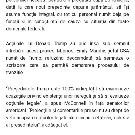
dată la care noul președinte depune jurământul, să își
asume funcția integral, cu tot cu personal numit deja pe
funcții și în cunoștiință de cauză cu situația din toate
domeniile federale.
Acțiunile lui Donald Trump au pus însă sub semnul
întrebării acest proces laborios, Emily Murphy, șeful GSA
numit de Trump, refuzând deocamdată să semneze o
scrisoare care să permită demararea procesului de
tranziție.
“Președintele Trump este 100% îndreptățit să examineze
acuzațiile privind existența unor nereguli și să-şi evalueze
opțiunile legale”, a spus McConnell în fața senatorilor
americani. “Proiecțiile și comentariile presei nu au drept de
veto asupra drepturilor legale ale niciunui cetățean, inclusiv
al președintelui”, a adăugat el.