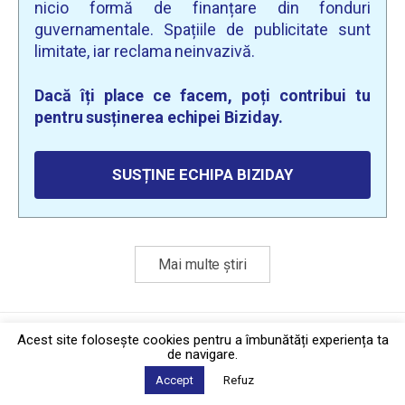
nicio formă de finanțare din fonduri
guvernamentale. Spațiile de publicitate sunt
limitate, iar reclama neinvazivă.
Dacă îți place ce facem, poți contribui tu
pentru susținerea echipei Biziday.
SUSȚINE ECHIPA BIZIDAY
Mai multe știri
Politica de confidențialitate
·
Contact
Acest site foloseşte cookies pentru a îmbunătăți experiența ta
2026 © Biziday
de navigare.
Accept
Refuz