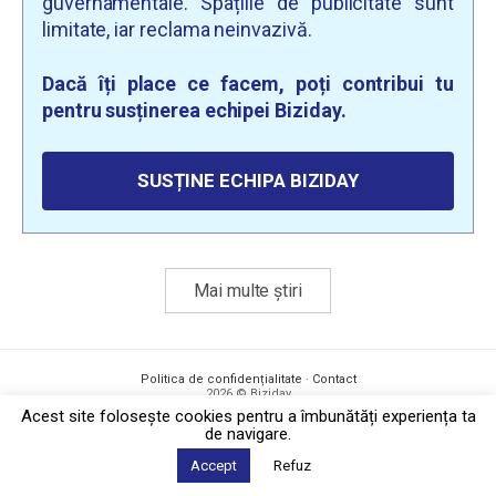
guvernamentale. Spațiile de publicitate sunt
limitate, iar reclama neinvazivă.
Dacă îți place ce facem, poți contribui tu
pentru susținerea echipei Biziday.
SUSȚINE ECHIPA BIZIDAY
Mai multe știri
Politica de confidențialitate
·
Contact
2026 © Biziday
Acest site foloseşte cookies pentru a îmbunătăți experiența ta
de navigare.
Accept
Refuz