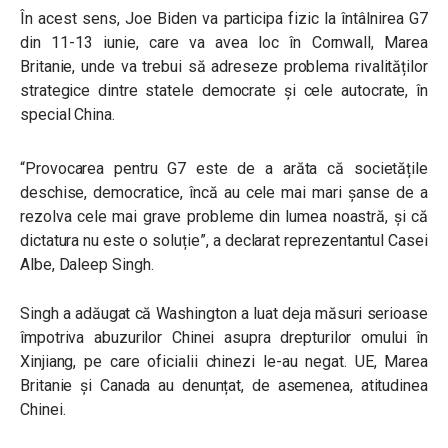
În acest sens, Joe Biden va participa fizic la întâlnirea G7
din 11-13 iunie, care va avea loc în Cornwall, Marea
Britanie, unde va trebui să adreseze problema rivalităților
strategice dintre statele democrate și cele autocrate, în
special China.
“
Provocarea pentru G7 este de a arăta că societățile
deschise, democratice, încă au cele mai mari șanse de a
rezolva cele mai grave probleme din lumea noastră, și că
dictatura nu este o soluție
”, a declarat reprezentantul Casei
Albe, Daleep Singh.
Singh a adăugat că Washington a luat deja măsuri serioase
împotriva abuzurilor Chinei asupra drepturilor omului în
Xinjiang, pe care oficialii chinezi le-au negat. UE, Marea
Britanie și Canada au denunțat, de asemenea, atitudinea
Chinei.