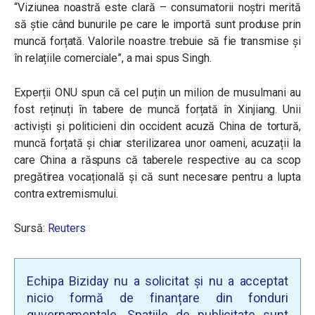
“
Viziunea noastră este clară – consumatorii noștri merită
să știe când bunurile pe care le importă sunt produse prin
muncă forțată. Valorile noastre trebuie să fie transmise și
în relațiile comerciale
”, a mai spus Singh.
Experții ONU spun că cel puțin un milion de musulmani au
fost reținuți în tabere de muncă forțată în Xinjiang. Unii
activiști și politicieni din occident acuză China de tortură,
muncă forțată și chiar sterilizarea unor oameni, acuzații la
care China a răspuns că taberele respective au ca scop
pregătirea vocațională și că sunt necesare pentru a lupta
contra extremismului.
Sursă:
Reuters
Echipa Biziday nu a solicitat și nu a acceptat
nicio formă de finanțare din fonduri
guvernamentale. Spațiile de publicitate sunt