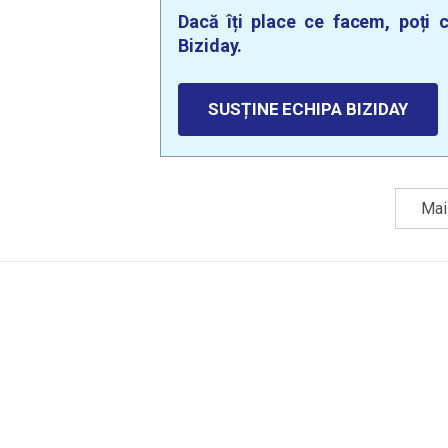
Dacă îți place ce facem, poți c
Biziday.
SUSȚINE ECHIPA BIZIDAY
Mai 