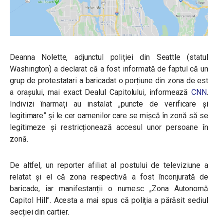
Deanna Nolette, adjunctul poliției din Seattle (statul
Washington) a declarat că a fost informată de faptul că un
grup de protestatari a baricadat o porțiune din zona de est
a orașului, mai exact Dealul Capitolului, informează
CNN
.
Indivizi înarmați au instalat „puncte de verificare și
legitimare” și le cer oamenilor
care se mișcă în zonă să se
legitimeze și restricționează accesul unor persoane în
zonă
.
De altfel, un reporter afiliat al postului de televiziune a
relatat și el că zona respectivă a fost înconjurată de
baricade, iar manifestanții o numesc „Zona Autonomă
Capitol Hill”. Acesta a mai spus că poliția a părăsit sediul
secției din cartier.