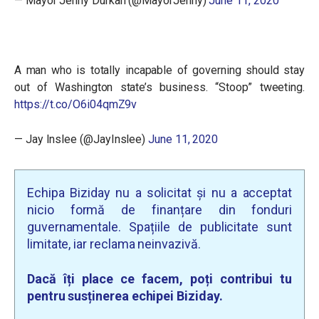
— Mayor Jenny Durkan (@MayorJenny)
June 11, 2020
A man who is totally incapable of governing should stay
out of Washington state’s business. “Stoop” tweeting.
https://t.co/O6i04qmZ9v
— Jay Inslee (@JayInslee)
June 11, 2020
Echipa Biziday nu a solicitat și nu a acceptat
nicio formă de finanțare din fonduri
guvernamentale. Spațiile de publicitate sunt
limitate, iar reclama neinvazivă.
Dacă îți place ce facem, poți contribui tu
pentru susținerea echipei Biziday.