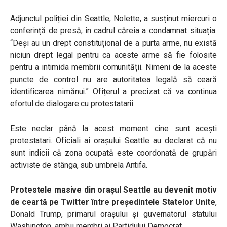
Adjunctul poliției din Seattle, Nolette, a susținut miercuri o
conferință de presă, în cadrul căreia a condamnat situația:
“Deși au un drept constituțional de a purta arme, nu există
niciun drept legal pentru ca aceste arme să fie folosite
pentru a intimida membrii comunității. Nimeni de la aceste
puncte de control nu are autoritatea legală să ceară
identificarea nimănui.” Ofițerul a precizat că va continua
efortul de dialogare cu protestatarii.
Este neclar până la acest moment cine sunt acești
protestatari. Oficiali ai orașului Seattle au declarat că nu
sunt indicii că zona ocupată este coordonată de grupări
activiste de stânga, sub umbrela Antifa.
Protestele masive din orașul Seattle au devenit motiv
de ceartă pe Twitter între președintele Statelor Unite
,
Donald Trump, primarul orașului și guvernatorul statului
Washington, ambii membri ai Partidului Democrat.