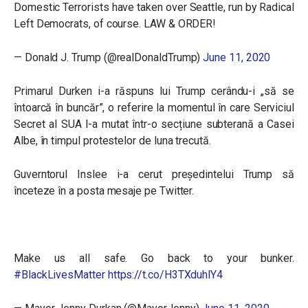
Domestic Terrorists have taken over Seattle, run by Radical
Left Democrats, of course. LAW & ORDER!
— Donald J. Trump (@realDonaldTrump)
June 11, 2020
Primarul Durken i-a răspuns lui Trump cerându-i „să se
întoarcă în buncăr”, o referire la momentul în care Serviciul
Secret al SUA l-a mutat într-o secțiune subterană a Casei
Albe, în timpul protestelor de luna trecută.
Guverntorul Inslee i-a cerut președintelui Trump să
înceteze în a posta mesaje pe Twitter.
Make us all safe. Go back to your bunker.
#BlackLivesMatter
https://t.co/H3TXduhlY4