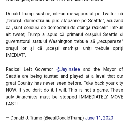
Donald Trump susține, într-un mesaj postat pe Twitter, că
„teroriști domestici au pus stăpânire pe Seattle”, acuzând
că „sunt conduși de democrații de stânga radicali”. Într-un
alt tweet, Trump a spus că primarul orașului Seattle și
guvernatorul statului Washington trebuie să „recupereze”
orașul lor și că „acești anarhiști urâți trebuie opriți
IMEDIAT”.
Radical Left Governor
@JayInslee
and the Mayor of
Seattle are being taunted and played at a level that our
great Country has never seen before. Take back your city
NOW. If you don’t do it, I will. This is not a game. These
ugly Anarchists must be stooped IMMEDIATELY. MOVE
FAST!
— Donald J. Trump (@realDonaldTrump)
June 11, 2020