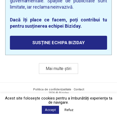
guvernamentale. Spațiile de publicitate sunt
limitate, iar reclama neinvazivă.
Dacă îți place ce facem, poți contribui tu
pentru susținerea echipei Biziday.
SUSȚINE ECHIPA BIZIDAY
Mai multe știri
Politica de confidențialitate
·
Contact
2026 © Biziday
Acest site foloseşte cookies pentru a îmbunătăți experiența ta
de navigare.
Accept
Refuz