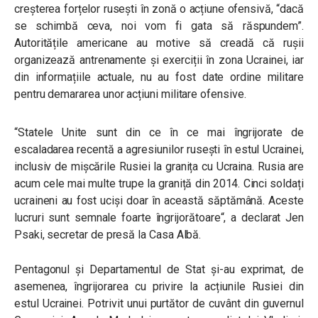
creșterea forțelor rusești în zonă o acțiune ofensivă, “dacă
se schimbă ceva, noi vom fi gata să răspundem”.
Autoritățile americane au motive să creadă că rușii
organizează antrenamente și exerciții în zona Ucrainei, iar
din informațiile actuale, nu au fost date ordine militare
pentru demararea unor acțiuni militare ofensive.
“
Statele Unite sunt din ce în ce mai îngrijorate de
escaladarea recentă a agresiunilor rusești în estul Ucrainei,
inclusiv de mișcările Rusiei la granița cu Ucraina. Rusia are
acum cele mai multe trupe la graniță din 2014. Cinci soldați
ucraineni au fost uciși doar în această săptămână. Aceste
lucruri sunt semnale foarte îngrijorătoare
“, a declarat Jen
Psaki, secretar de presă la Casa Albă.
Pentagonul și Departamentul de Stat și-au exprimat, de
asemenea, îngrijorarea cu privire la acțiunile Rusiei din
estul Ucrainei. Potrivit unui purtător de cuvânt din guvernul