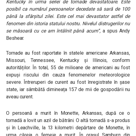
Kentucky în urma seriei de tornade devastatoare. Este
posibil ca numărul persoanelor decedate să sară de 100
până la sfârșitul zilei. Este cel mai devastator astfel de
fenomen din istoria statului nostru. Nivelul distrugerilor nu
se măsoară cu ce am întâlnit până acum”,
a spus Andy
Beshear.
Tornade au fost raportate în statele americane
Arkansas,
Missouri, Tennessee, Kentucky și Illinois, conform
autorităților. În total, 55 de milioane de americani au fost
expuși riscului din cauza fenomenelor meteorologice
severe. Întreruperi de curent au fost înregistrate în șase
state, iar sâmbătă dimineața 157 de mii de gospodării nu
aveau curent.
O persoană a murit în Monette, Arkansas, după ce o
tornadă a lovit un azil de bătrâni. O altă tornadă s-a produs
și în
Leachville, la 13 kilometri depărtare de Monette, în
urma căreia o femeie a murit. În orașul Samburg din