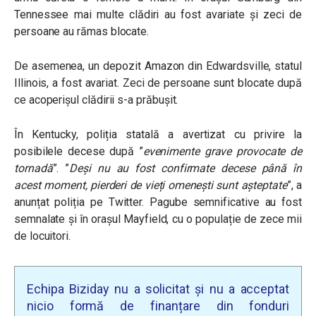
Tennessee mai multe clădiri au fost avariate și zeci de
persoane au rămas blocate.
De asemenea, un depozit Amazon din
Edwardsville, statul
Illinois, a fost avariat. Zeci de persoane sunt blocate după
ce acoperișul clădirii s-a prăbușit.
În Kentucky, poliția statală a avertizat cu privire la
posibilele decese după ”
evenimente grave provocate de
tornadă
”. ”
Deși nu au fost confirmate decese până în
acest moment, pierderi de vieți omenești sunt așteptate
”, a
anunțat poliția pe Twitter.
Pagube semnificative au fost
semnalate și în orașul
Mayfield, cu o populație de zece mii
de locuitori.
Echipa Biziday nu a solicitat și nu a acceptat
nicio formă de finanțare din fonduri