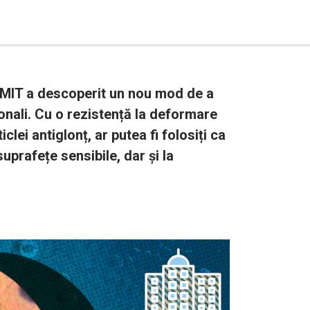
a MIT a descoperit un nou mod de a
onali. Cu o rezistență la deformare
clei antiglonț, ar putea fi folosiți ca
prafețe sensibile, dar și la