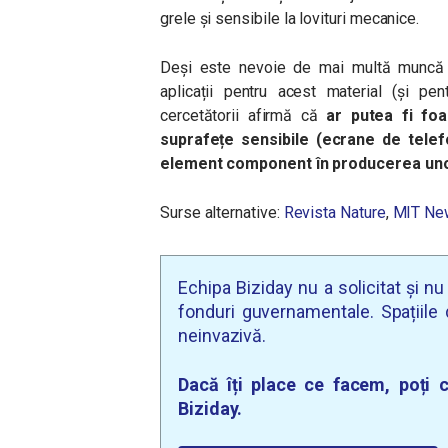
grele și sensibile la lovituri mecanice.
Deși este nevoie de mai multă muncă d
aplicații pentru acest material (și pen
cercetătorii afirmă că
ar putea fi fo
suprafețe sensibile (ecrane de telef
element component în producerea unor
Surse alternative:
Revista Nature
,
MIT Ne
Echipa Biziday nu a solicitat și n
fonduri guvernamentale. Spațiile d
neinvazivă.
Dacă îți place ce facem, poți c
Biziday.