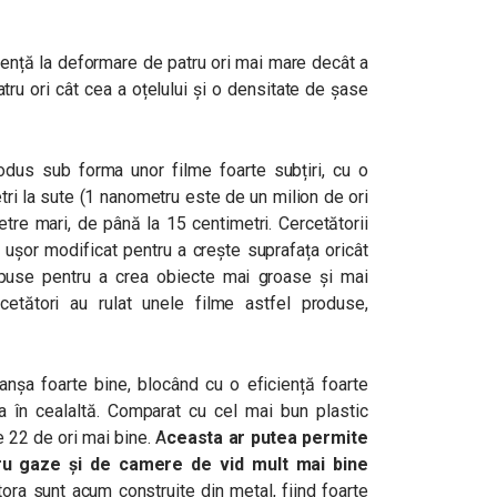
stență la deformare de patru ori mai mare decât a
patru ori cât cea a oțelului și o densitate de șase
odus sub forma unor filme foarte subțiri, cu o
ri la sute (1 nanometru este de un milion de ori
tre mari, de până la 15 centimetri. Cercetătorii
 ușor modificat pentru a crește suprafața oricât
apuse pentru a crea obiecte mai groase și mai
etători au rulat unele filme astfel produse,
anșa foarte bine, blocând cu o eficiență foarte
a în cealaltă. Comparat cu cel mai bun plastic
 22 de ori mai bine. A
ceasta ar putea permite
tru gaze și de camere de vid mult mai bine
tora sunt acum construite din metal, fiind foarte