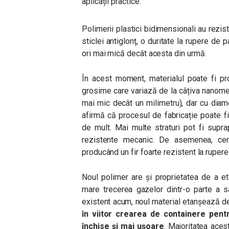
aplicații practice.
Polimerii plastici bidimensionali au rezi
sticlei antiglonț, o duritate la rupere de 
ori mai mică decât acesta din urmă.
În acest moment, materialul poate fi pr
grosime care variază de la câțiva nanomet
mai mic decât un milimetru), dar cu diame
afirmă că procesul de fabricație poate fi
de mult. Mai multe straturi pot fi supr
rezistente mecanic. De asemenea, cerc
producând un fir foarte rezistent la rupere
Noul polimer are și proprietatea de a et
mare trecerea gazelor dintr-o parte a s
existent acum, noul material etanșează de
în viitor crearea de containere pen
închise și mai ușoare
. Majoritatea aces