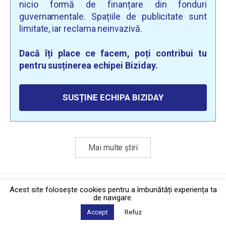
nicio formă de finanțare din fonduri
guvernamentale. Spațiile de publicitate sunt
limitate, iar reclama neinvazivă.
Dacă îți place ce facem, poți contribui tu
pentru susținerea echipei Biziday.
SUSȚINE ECHIPA BIZIDAY
Mai multe știri
Politica de confidențialitate
·
Contact
Acest site foloseşte cookies pentru a îmbunătăți experiența ta
2026 © Biziday
de navigare.
Accept
Refuz