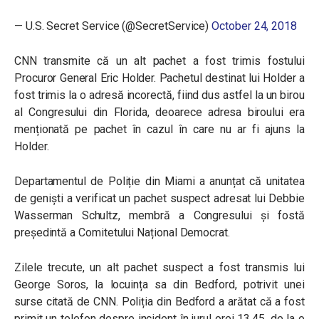
— U.S. Secret Service (@SecretService)
October 24, 2018
CNN transmite că un alt pachet a fost trimis fostului
Procuror General
Eric Holder.
Pachetul destinat lui Holder a
fost trimis la o adresă incorectă, fiind dus astfel la un birou
al Congresului din Florida, deoarece adresa biroului era
menționată pe pachet în cazul în care nu ar fi ajuns la
Holder.
Departamentul de Poliție din Miami a anunțat că unitatea
de geniști a verificat un pachet suspect adresat lui Debbie
Wasserman Schultz, membră a Congresului și fostă
președintă a Comitetului Național Democrat.
Zilele trecute, un alt pachet suspect a fost transmis lui
George Soros, la locuința sa din Bedford, potrivit unei
surse citată de CNN. Poliția din
Bedford a arătat că a fost
primit un telefon despre incident în jurul orei 13.45, de la o