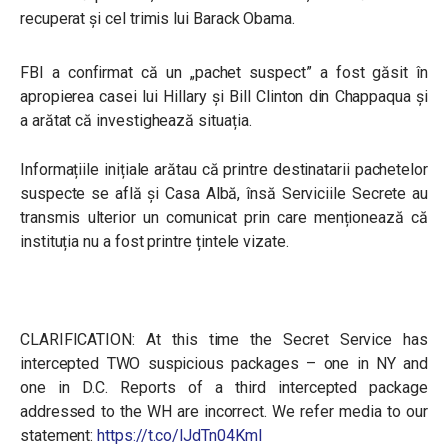
recuperat și cel trimis lui Barack Obama.
FBI a confirmat că un „pachet suspect” a fost găsit în
apropierea casei lui Hillary și Bill Clinton din Chappaqua și
a arătat că investighează situația.
Informațiile inițiale arătau că printre destinatarii pachetelor
suspecte se află și Casa Albă, însă Serviciile Secrete au
transmis ulterior un comunicat prin care menționează că
instituția nu a fost printre țintele vizate.
CLARIFICATION: At this time the Secret Service has
intercepted TWO suspicious packages – one in NY and
one in D.C. Reports of a third intercepted package
addressed to the WH are incorrect. We refer media to our
statement:
https://t.co/lJdTn04KmI