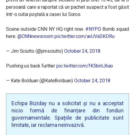
persoană care a raportat că un pachet suspect a fost găsit
într-o cutia poștală a casei lui Soros.
Scene outside CNN NY HQ right now.
#NYPD
Bomb squad
here.
@CNNnewsroom
pic.twitter.com/avUVaSKDRu
— Jim Sciutto (@jimsciutto)
October 24, 2018
Pushing us back further
pic.twitter.com/fK5bntJ6ao
— Kate Bolduan (@KateBolduan)
October 24, 2018
Echipa Biziday nu a solicitat și nu a acceptat
nicio formă de finanțare din fonduri
guvernamentale. Spațiile de publicitate sunt
limitate, iar reclama neinvazivă.