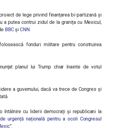
oiect de lege privind finanțarea bi-partizană și
u a putea contrui zidul de la granița cu Mexicul,
 de
BBC
și
CNN
.
olosească fonduri militare pentru construirea
anunțat planul lui Trump chiar înainte de votul
hidere a guvernului, dacă va trece de Congres și
tată.
întâlnire cu liderii democrați și republicani la
 de urgență națională pentru a ocoli Congresul
Mexic”
.