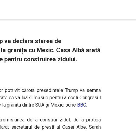
p va declara starea de
 la granița cu Mexic. Casa Albă arată
re pentru construirea zidului.
r potrivit cărora președintele Trump va semna
rată că va lua și măsuri pentru a ocoli Congresul
e la granița dintre SUA și Mexic, scrie
BBC
.
promisiunea de a construi zidul, de a proteja
clarat secretarul de presă al Casei Albe, Sarah