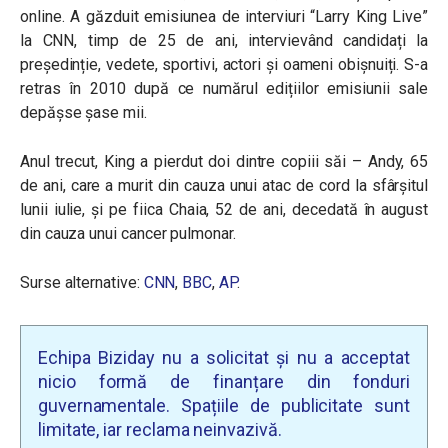
online. A găzduit emisiunea de interviuri “Larry King Live”
la CNN, timp de 25 de ani, intervievând candidați la
președinție, vedete, sportivi, actori și oameni obișnuiți. S-a
retras în 2010 după ce numărul edițiilor emisiunii sale
depășse șase mii.
Anul trecut, King a pierdut doi dintre copiii săi – Andy, 65
de ani, care a murit din cauza unui atac de cord la sfârșitul
lunii iulie, și pe fiica Chaia, 52 de ani, decedată în august
din cauza unui cancer pulmonar.
Surse alternative:
CNN
,
BBC
,
AP
.
Echipa Biziday nu a solicitat și nu a acceptat
nicio formă de finanțare din fonduri
guvernamentale. Spațiile de publicitate sunt
limitate, iar reclama neinvazivă.