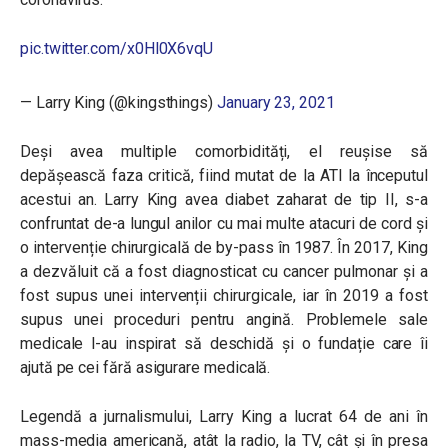
pic.twitter.com/x0Hl0X6vqU
— Larry King (@kingsthings)
January 23, 2021
Deși avea multiple comorbidități, el reușise să
depășească faza critică, fiind mutat de la ATI la începutul
acestui an. Larry King avea diabet zaharat de tip II, s-a
confruntat de-a lungul anilor cu mai multe atacuri de cord și
o intervenție chirurgicală de by-pass în 1987. În 2017, King
a dezvăluit că a fost diagnosticat cu cancer pulmonar și a
fost supus unei intervenții chirurgicale, iar în 2019 a fost
supus unei proceduri pentru angină. Problemele sale
medicale l-au inspirat să deschidă și o fundație care îi
ajută pe cei fără asigurare medicală.
Legendă a jurnalismului, Larry King a lucrat 64 de ani în
mass-media americană, atât la radio, la TV, cât și în presa