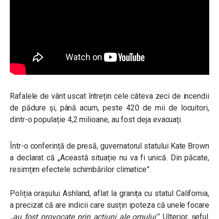
Rafalele de vânt uscat întrețin cele câteva zeci de incendii
de pădure și, până acum, peste 420 de mii de locuitori,
dintr-o populație 4,2 milioane, au fost deja evacuați.
Într-o conferință de presă, guvernatorul statului Kate Brown
a declarat că
„Această situație nu va fi unică. Din păcate,
resimțim efectele schimbărilor climatice”.
Poliția orașului Ashland, aflat la granița cu statul California,
a precizat că are indicii care susțin ipoteza că unele focare
„au fost provocate prin acțiuni ale omului”
. Ulterior, șeful