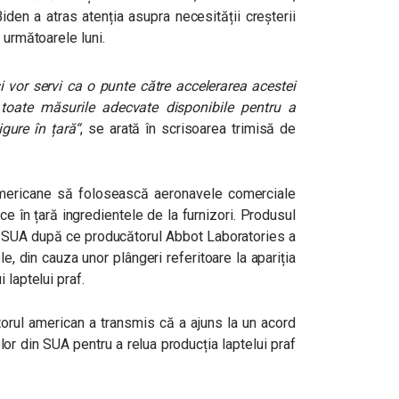
Biden a atras atenția asupra necesității creșterii
 următoarele luni.
i vor servi ca o punte către accelerarea acestei
 toate măsurile adecvate disponibile pentru a
gure în țară
“
, se arată în scrisoarea trimisă de
americane să folosească aeronavele comerciale
e în țară ingredientele de la furnizori. Produsul
in SUA după ce producătorul Abbot Laboratories a
e, din cauza unor plângeri referitoare la apariția
 laptelui praf.
orul american a transmis că a ajuns la un acord
or din SUA pentru a relua producția laptelui praf