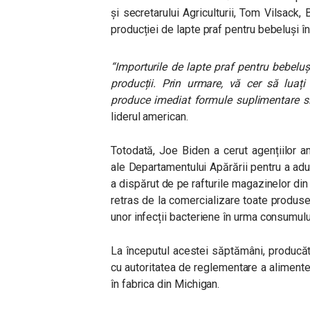
și secretarului Agriculturii, Tom Vilsack, 
producției de lapte praf pentru bebeluși în
“
Importurile de lapte praf pentru bebeluș
producții. Prin urmare, vă cer să luați
produce imediat formule suplimentare si
liderul american.
Totodată, Joe Biden a cerut agențiilor 
ale Departamentului Apărării pentru a aduc
a dispărut de pe rafturile magazinelor d
retras de la comercializare toate produsel
unor infecții bacteriene în urma consumului
La începutul acestei săptămâni, producăt
cu autoritatea de reglementare a alimentel
în fabrica din Michigan.