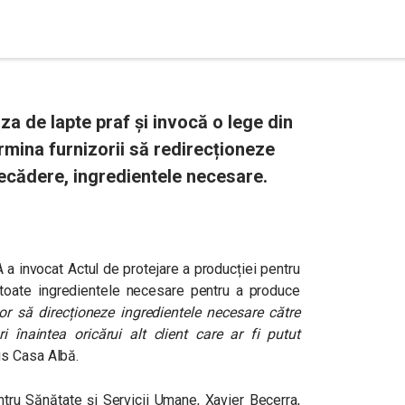
za de lapte praf și invocă o lege din
rmina furnizorii să redirecționeze
ecădere, ingredientele necesare.
a invocat Actul de protejare a producției pentru
toate ingredientele necesare pentru a produce
lor să direcționeze ingredientele necesare către
i înaintea oricărui alt client care ar fi putut
mis Casa Albă.
ntru Sănătate și Servicii Umane, Xavier Becerra,