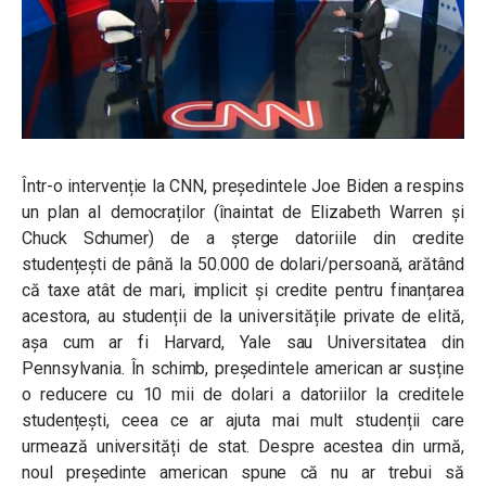
Într-o intervenție la CNN, președintele Joe Biden a respins
un plan al democraților (înaintat de Elizabeth Warren și
Chuck Schumer) de a șterge datoriile din credite
studențești de până la 50.000 de dolari/persoană, arătând
că taxe atât de mari, implicit și credite pentru finanțarea
acestora, au studenții de la universitățile private de elită,
așa cum ar fi Harvard, Yale sau Universitatea din
Pennsylvania. În schimb, președintele american ar susține
o reducere cu 10 mii de dolari a datoriilor la creditele
studențești, ceea ce ar ajuta mai mult studenții care
urmează universități de stat. Despre acestea din urmă,
noul președinte american spune că nu ar trebui să