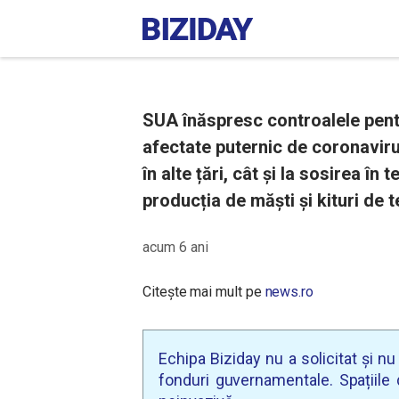
SUA înăspresc controalele pentr
afectate puternic de coronavirus
în alte țări, cât și la sosirea în
producția de măști și kituri de t
acum 6 ani
Citește mai mult pe
news.ro
Echipa Biziday nu a solicitat și n
fonduri guvernamentale. Spațiile d