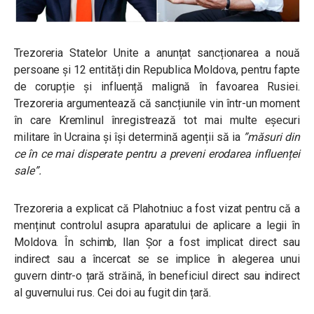
Trezoreria Statelor Unite a anunțat sancționarea a nouă
persoane și 12 entități din Republica Moldova, pentru fapte
de corupție și influență malignă în favoarea Rusiei.
Trezoreria argumentează că sancțiunile vin într-un moment
în care Kremlinul înregistrează tot mai multe eșecuri
militare în Ucraina și își determină agenții să ia
”măsuri din
ce în ce mai disperate pentru a preveni erodarea influenței
sale”.
Trezoreria a explicat că Plahotniuc a fost vizat pentru că a
menținut controlul asupra aparatului de aplicare a legii în
Moldova. În schimb, Ilan Șor a fost implicat direct sau
indirect sau a încercat se se implice în alegerea unui
guvern dintr-o țară străină, în beneficiul direct sau indirect
al guvernului rus. Cei doi au fugit din țară.