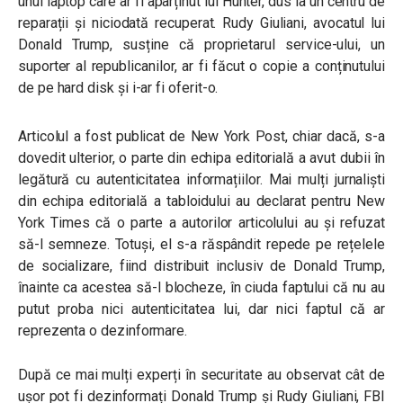
unui laptop
care ar fi aparținut lui Hunter, dus la un centru de
reparații și niciodată recuperat. Rudy Giuliani, avocatul lui
Donald Trump, susține că
proprietarul service-ului, un
suporter al republicanilor, ar fi făcut o copie a conținutului
de pe hard disk și i-ar fi oferit-o.
Articolul a fost publicat de New York Post, chiar dacă, s-a
dovedit ulterior, o parte din echipa editorială a avut dubii în
legătură cu autenticitatea informațiilor.
Mai mulți jurnaliști
din echipa editorială a tabloidului au declarat pentru New
York Times că o parte a autorilor articolului au și refuzat
să-l semneze. Totuși, el s-a răspândit repede pe rețelele
de socializare, fiind distribuit inclusiv de Donald Trump,
înainte ca acestea să-l blocheze, în ciuda faptului că nu au
putut proba nici autenticitatea lui, dar nici faptul că ar
reprezenta o dezinformare.
După ce mai mulți experți în securitate au observat cât de
ușor pot fi dezinformați Donald Trump și Rudy Giuliani, FBI