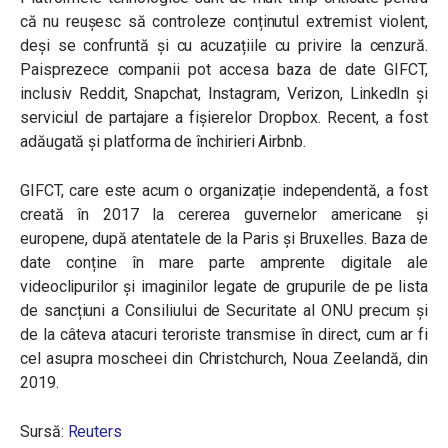
că nu reușesc să controleze conținutul extremist violent,
deși se confruntă și cu acuzațiile cu privire la cenzură.
Paisprezece companii pot accesa baza de date GIFCT,
inclusiv Reddit, Snapchat, Instagram, Verizon, LinkedIn și
serviciul de partajare a fișierelor Dropbox. Recent, a fost
adăugată și platforma de închirieri Airbnb.
GIFCT, care este acum o organizație independentă, a fost
creată în 2017 la cererea guvernelor americane și
europene, după atentatele de la Paris și Bruxelles. Baza de
date conține în mare parte amprente digitale ale
videoclipurilor și imaginilor legate de grupurile de pe lista
de sancțiuni a Consiliului de Securitate al ONU precum și
de la câteva atacuri teroriste transmise în direct, cum ar fi
cel asupra moscheei din Christchurch, Noua Zeelandă, din
2019.
Sursă:
Reuters