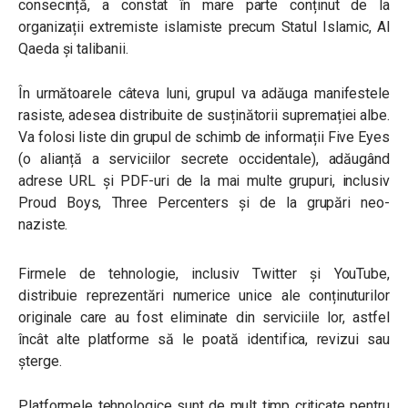
consecință, a constat în mare parte conținut de la
organizații extremiste islamiste precum Statul Islamic, Al
Qaeda și talibanii.
În următoarele câteva luni, grupul va adăuga manifestele
rasiste, adesea distribuite de susținătorii supremației albe.
Va folosi liste din grupul de schimb de informații Five Eyes
(o alianță a serviciilor secrete occidentale), adăugând
adrese URL și PDF-uri de la mai multe grupuri, inclusiv
Proud Boys, Three Percenters și de la grupări neo-
naziste.
Firmele de tehnologie, inclusiv Twitter și YouTube,
distribuie reprezentări numerice unice ale conținuturilor
originale care au fost eliminate din serviciile lor, astfel
încât alte platforme să le poată identifica, revizui sau
șterge.
Platformele tehnologice sunt de mult timp criticate pentru