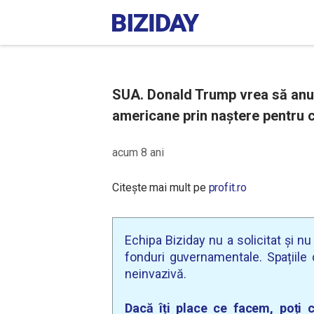
SUA. Donald Trump vrea să anu
americane prin naştere pentru co
acum 8 ani
Citește mai mult pe
profit.ro
Echipa Biziday nu a solicitat și n
fonduri guvernamentale. Spațiile d
neinvazivă.
Dacă îți place ce facem, poți c