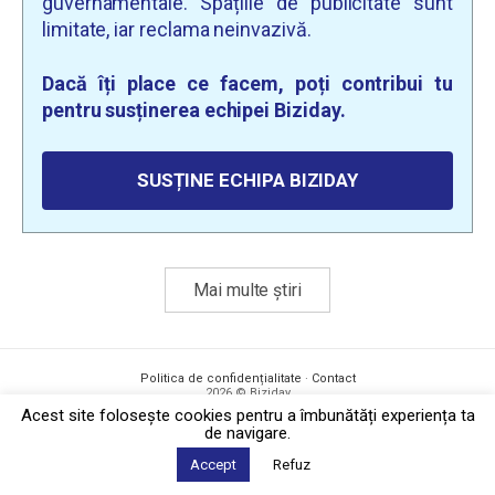
guvernamentale. Spațiile de publicitate sunt
limitate, iar reclama neinvazivă.
Dacă îți place ce facem, poți contribui tu
pentru susținerea echipei Biziday.
SUSȚINE ECHIPA BIZIDAY
Mai multe știri
Politica de confidențialitate
·
Contact
2026 © Biziday
Acest site foloseşte cookies pentru a îmbunătăți experiența ta
de navigare.
Accept
Refuz