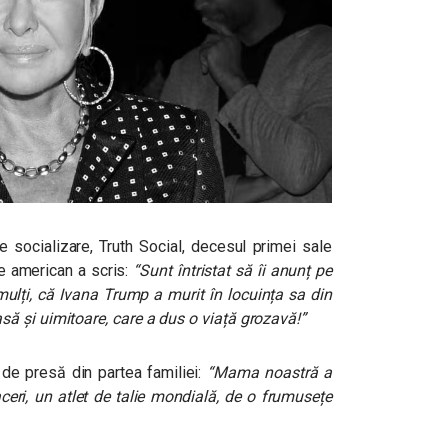
 socializare, Truth Social, decesul primei sale
te american a scris:
“Sunt întristat să îi anunț pe
t mulți, că Ivana Trump a murit în locuința sa din
ă și uimitoare, care a dus o viață grozavă!”
 de presă din partea familiei:
“Mama noastră a
aceri, un atlet de talie mondială, de o frumusețe