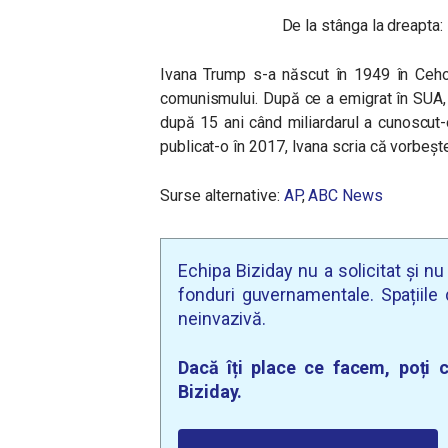
De la stânga la dreapta: 
Ivana Trump s-a născut în 1949 în Ceho
comunismului. După ce a emigrat în SUA, 
după 15 ani când miliardarul a cunoscut-o
publicat-o în 2017, Ivana scria că vorbeșt
Surse alternative:
AP
,
ABC News
Echipa Biziday nu a solicitat și n
fonduri guvernamentale. Spațiile d
neinvazivă.
Dacă îți place ce facem, poți c
Biziday.