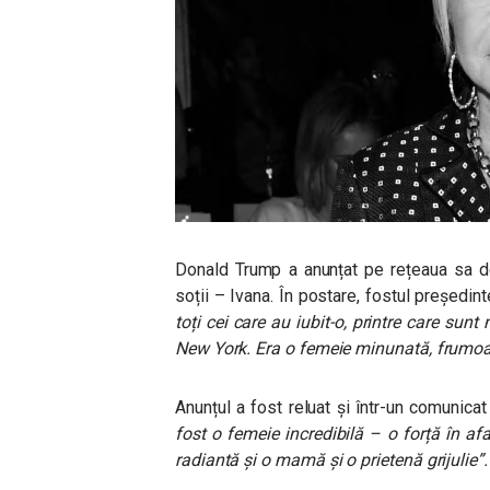
Donald Trump a anunțat pe rețeaua sa de
soții – Ivana. În postare, fostul președin
toți cei care au iubit-o, printre care sun
New York. Era o femeie minunată, frumoas
Anunțul a fost reluat și într-un comunicat
fost o femeie incredibilă – o forță în af
radiantă și o mamă și o prietenă grijulie”.