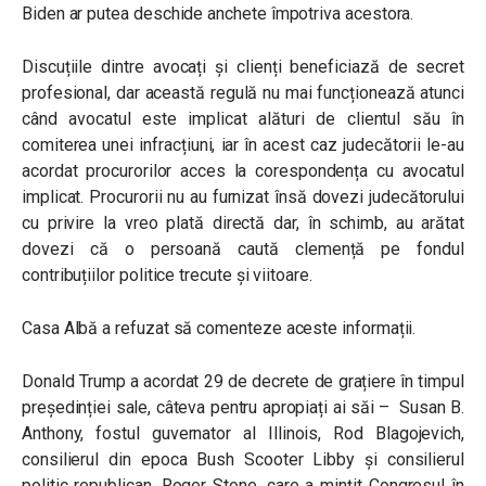
Biden ar putea deschide anchete împotriva acestora.
Discuțiile dintre avocați și clienți beneficiază de secret
profesional, dar această regulă nu mai funcționează atunci
când avocatul este implicat alături de clientul său în
comiterea unei infracțiuni, iar în acest caz judecătorii le-au
acordat procurorilor acces la corespondența cu avocatul
implicat. Procurorii nu au furnizat însă dovezi judecătorului
cu privire la vreo plată directă dar, în schimb, au arătat
dovezi că o persoană caută clemență pe fondul
contribuțiilor politice trecute și viitoare.
Casa Albă a refuzat să comenteze aceste informații.
Donald Trump a acordat 29 de decrete de grațiere în timpul
președinției sale, câteva pentru apropiați ai săi – Susan B.
Anthony, fostul guvernator al Illinois, Rod Blagojevich,
consilierul din epoca Bush Scooter Libby și consilierul
politic republican, Roger Stone, care a mințit Congresul în