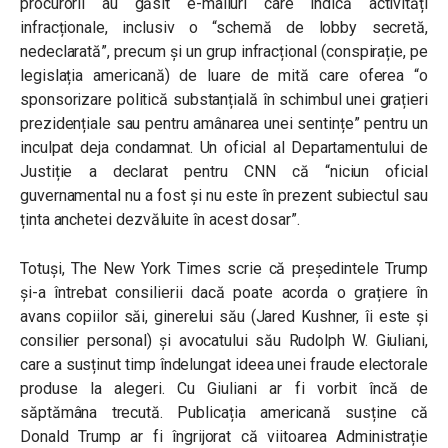
procurorii au găsit e-mailuri care indică activități
infracționale, inclusiv o “schemă de lobby secretă,
nedeclarată”, precum și un grup infracțional (conspirație, pe
legislația americană) de luare de mită care oferea “o
sponsorizare politică substanțială în schimbul unei grațieri
prezidențiale sau pentru amânarea unei sentințe” pentru un
inculpat deja condamnat. Un oficial al Departamentului de
Justiție a declarat pentru CNN că “niciun oficial
guvernamental nu a fost și nu este în prezent subiectul sau
ținta anchetei dezvăluite în acest dosar”.
Totuși, The New York Times scrie că președintele Trump
și-a întrebat consilierii dacă poate acorda o grațiere în
avans copiilor săi, ginerelui său (Jared Kushner, îi este și
consilier personal) și avocatului său Rudolph W. Giuliani,
care a susținut timp îndelungat ideea unei fraude electorale
produse la alegeri. Cu Giuliani ar fi vorbit încă de
săptămâna trecută. Publicația americană susține că
Donald Trump ar fi îngrijorat că viitoarea Administrație