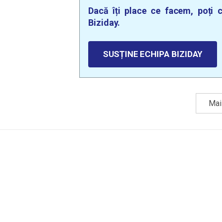
Dacă îți place ce facem, poți c
Biziday.
SUSȚINE ECHIPA BIZIDAY
Mai 