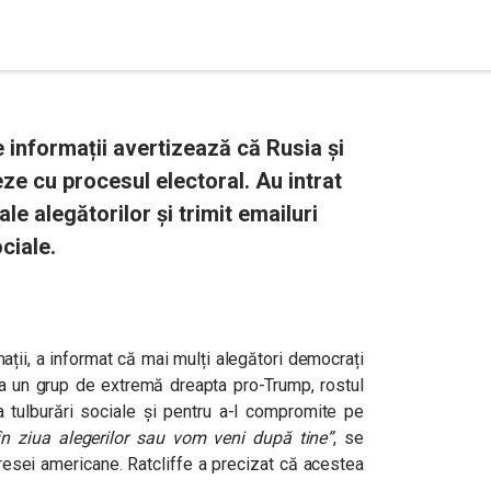
 informații avertizează că Rusia și
eze cu procesul electoral. Au intrat
le alegătorilor și trimit emailuri
ciale.
mații, a informat că mai mulți alegători democrați
la un grup de extremă dreapta pro-Trump, rostul
a tulburări sociale și pentru a-l compromite pe
n ziua alegerilor sau vom veni după tine”
, se
resei americane. Ratcliffe a precizat că acestea