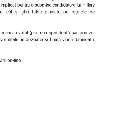
implicat pentru a submina candidatura lui Hillary
ice, cât și știri false plantate pe rețelele de
cani au votat (prin corespondență sau prin vot
or întâlni în dezbaterea finală vineri dimineață,
rii on-line