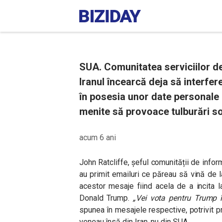
SUA. Comunitatea serviciilor de
Iranul încearcă deja să interfer
în posesia unor date personale a
menite să provoace tulburări so
acum 6 ani
John Ratcliffe, șeful comunității de infor
au primit emailuri ce păreau să vină de
acestor mesaje fiind acela de a incita l
Donald Trump.
„Vei vota pentru Trump î
spunea în mesajele respective, potrivit p
veneau însă din Iran, nu din SUA.