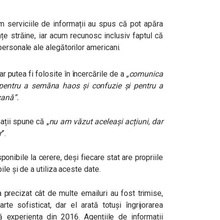
 serviciile de informații au spus că pot apăra
țe străine, iar acum recunosc inclusiv faptul că
ersonale ale alegătorilor americani.
ar putea fi folosite în încercările de a
„comunica
ți, pentru a semăna haos și confuzie și pentru a
cană”.
ații spune că „
nu am văzut aceleași acțiuni, dar
r
”.
ponibile la cerere, deși fiecare stat are propriile
ile și de a utiliza aceste date.
 precizat cât de multe emailuri au fost trimise,
te sofisticat, dar el arată totuși îngrijorarea
pă experiența din 2016. Agențiile de informații