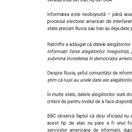
Informarea este neobișnuită – până acum
procesul electoral american de interferen
state precum Rusia sau Iran au deja date p
Ratcliffe a adăugat că datele alegătorilor 
informații false alegătorilor înregistra
submina încrederea în democrația ameri
Despre Rusia, șeful comunității de inform
știm că rușii au unele date ale alegătorilo
În multe state, datele alegătorilor sunt dis
criterii de pentru modul de a face disponib
BBC observă faptul că deși oficialul nu a
acest tip de atac nu pare a fi unul foar
serviciilor americane de informații, du