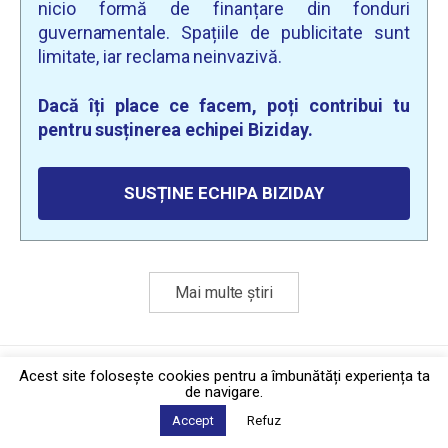
nicio formă de finanțare din fonduri
guvernamentale. Spațiile de publicitate sunt
limitate, iar reclama neinvazivă.
Dacă îți place ce facem, poți contribui tu
pentru susținerea echipei Biziday.
SUSȚINE ECHIPA BIZIDAY
Mai multe știri
Politica de confidențialitate
·
Contact
Acest site foloseşte cookies pentru a îmbunătăți experiența ta
2026 © Biziday
de navigare.
Accept
Refuz