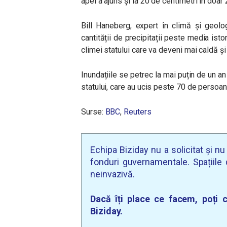
apei a ajuns și la 20 de centimetri în doar
Bill Haneberg, expert în climă și geolo
cantității de precipitații peste media istor
climei statului care va deveni mai caldă ș
Inundațiile se petrec la mai puțin de un an
statului, care au ucis peste 70 de persoa
Surse:
BBC
,
Reuters
Echipa Biziday nu a solicitat și n
fonduri guvernamentale. Spațiile d
neinvazivă.
Dacă îți place ce facem, poți c
Biziday.