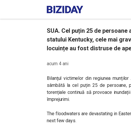
SUA. Cel puțin 25 de persoane au
statului Kentucky, cele mai grav
locuințe au fost distruse de ape
acum 4 ani
Bilanțul victimelor din regiunea munțilo
sâmbătă la cel puțin 25 de persoane, pr
torențiale continuă să provoace inundații
împrejurimi.
The floodwaters are devastating in Easter
next few days.