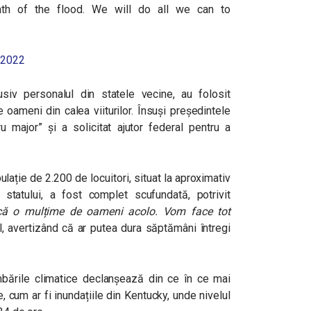
ath of the flood. We will do all we can to
, 2022
lusiv personalul din statele vecine, au folosit
 oameni din calea viiturilor. Însuși președintele
u major” și a solicitat ajutor federal pentru a
lație de 2.200 de locuitori, situat la aproximativ
statului, a fost complet scufundată, potrivit
ncă o mulțime de oameni acolo. Vom face tot
l, avertizând că ar putea dura săptămâni întregi
bările climatice declanșează din ce în ce mai
cum ar fi inundațiile din Kentucky, unde nivelul