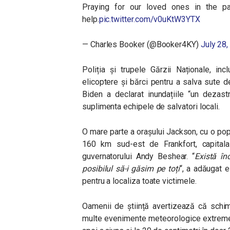
Praying for our loved ones in the p
help.
pic.twitter.com/v0uKtW3YTX
— Charles Booker (@Booker4KY)
July 28
Poliția și trupele Gărzii Naționale, inc
elicoptere și bărci pentru a salva sute de
Biden a declarat inundațiile “un dezastr
suplimenta echipele de salvatori locali.
O mare parte a orașului Jackson, cu o popu
160 km sud-est de Frankfort, capitala 
guvernatorului Andy Beshear. “
Există î
posibilul să-i găsim pe toți
“, a adăugat e
pentru a localiza toate victimele.
Oamenii de știință avertizează că schim
multe evenimente meteorologice extreme, 