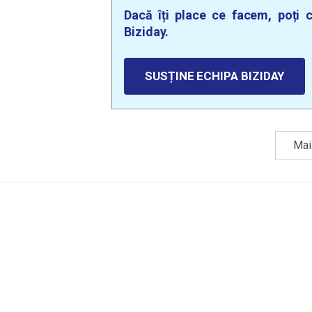
Dacă îți place ce facem, poți c
Biziday.
SUSȚINE ECHIPA BIZIDAY
Mai 