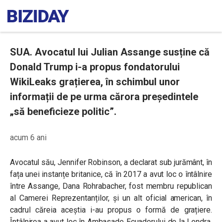
SUA. Avocatul lui Julian Assange susține că
Donald Trump i-a propus fondatorului
WikiLeaks grațierea, în schimbul unor
informații de pe urma cărora președintele
„să beneficieze politic”.
acum 6 ani
Avocatul său,
Jennifer Robinson,
a declarat sub jurământ, în
fața unei instanțe britanice, că în 2017 a avut loc o întâlnire
între Assange, Dana Rohrabacher, fost membru republican
al Camerei Reprezentanților, și un alt oficial american, în
cadrul căreia aceștia i-au propus o formă de grațiere.
Întâlnirea a avut loc în Ambasade Ecuadorului de la Londra,