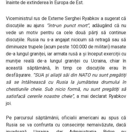
înainte de extinderea în Europa de Est.
Viceministrul rus de Externe Serghei Ryabkov a sugerat că
discuțiile au ajuns
“într-un punct mort”
, adăugând că nu
vede un motiv pentru ca cele două părți să continue
discuțiile. Rusia nu s-a angajat nicicum să retragă sau să
diminueze trupele (acum peste 100.000 de militari) masate
de-a lungul graniței, iar armata rusă a și început exerciții cu
muniție reală de-a lungul graniței cu Ucraina, chiar în
această săptămână, în timp ce discuțiile erau în
desfășurare.
“SUA și aliații săi din NATO nu sunt pregătiți
să se întâlnească cu Rusia la jumătatea drumului în
chestiunile cheie. Sub nicio formă, nu sunt pregătiți să
satisfacă cererile noastre cheie”
, a mai declarat Ryabkov
joi.
Pe parcursul săptămânii, oficialii americani au spus că
Rusia se va confrunta cu consecințe nemaivăzute, dacă
invadează Ucraina, dar Administrația Biden nu