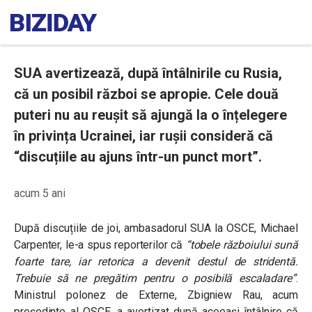
SUA avertizează, după întâlnirile cu Rusia,
că un posibil război se apropie. Cele două
puteri nu au reușit să ajungă la o înțelegere
în privința Ucrainei, iar rușii consideră că
“discuțiile au ajuns într-un punct mort”.
acum 5 ani
După discuțiile de joi, ambasadorul SUA la OSCE, Michael
Carpenter, le-a spus reporterilor că
“tobele războiului sună
foarte tare, iar retorica a devenit destul de stridentă.
Trebuie să ne pregătim pentru o posibilă escaladare”
.
Ministrul polonez de Externe, Zbigniew Rau, acum
președinte al OSCE, a avertizat după aceeași întâlnire că