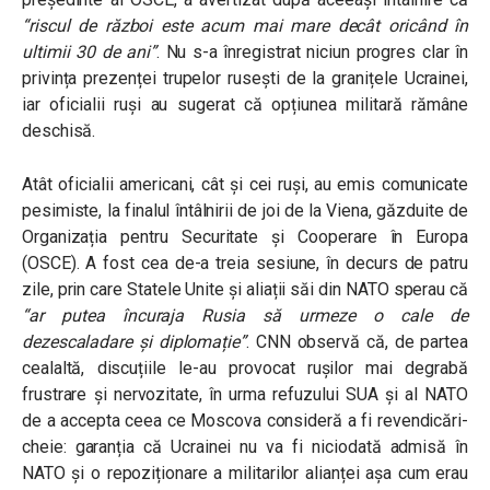
“riscul de război este acum mai mare decât oricând în
ultimii 30 de ani”
. Nu s-a înregistrat niciun progres clar în
privința prezenței trupelor rusești de la granițele Ucrainei,
iar oficialii ruși au sugerat că opțiunea militară rămâne
deschisă.
Atât oficialii americani, cât și cei ruși, au emis comunicate
pesimiste, la finalul întâlnirii de joi de la Viena, găzduite de
Organizația pentru Securitate și Cooperare în Europa
(OSCE). A fost cea de-a treia sesiune, în decurs de patru
zile, prin care Statele Unite și aliații săi din NATO sperau că
“ar putea încuraja Rusia să urmeze o cale de
dezescaladare și diplomație”
. CNN observă că, de partea
cealaltă, discuțiile le-au provocat rușilor mai degrabă
frustrare și nervozitate, în urma refuzului SUA și al NATO
de a accepta ceea ce Moscova consideră a fi revendicări-
cheie: garanția că Ucrainei nu va fi niciodată admisă în
NATO și o repoziționare a militarilor alianței așa cum erau