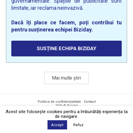
guvernamentale. Spațiile de publicitate sunt
limitate, iar reclama neinvazivă.
Dacă îți place ce facem, poți contribui tu
pentru susținerea echipei Biziday.
SUSȚINE ECHIPA BIZIDAY
Mai multe știri
Politica de confidențialitate
·
Contact
2026 © Biziday
Acest site foloseşte cookies pentru a îmbunătăți experiența ta
de navigare.
Accept
Refuz