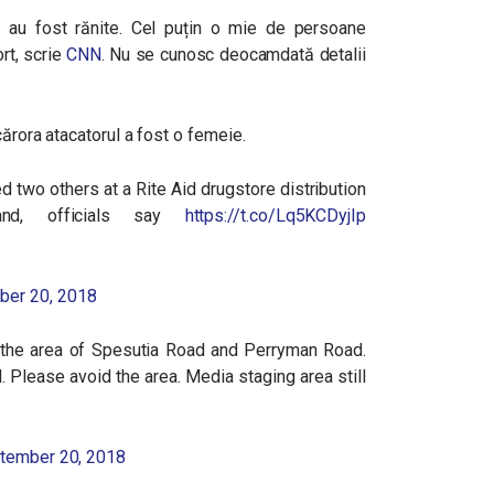
ane au fost rănite. Cel puțin o mie de persoane
ort, scrie
CNN
. Nu se cunosc deocamdată detalii
cărora atacatorul a fost o femeie.
 two others at a Rite Aid drugstore distribution
land, officials say
https://t.co/Lq5KCDyjIp
ber 20, 2018
 the area of Spesutia Road and Perryman Road.
id. Please avoid the area. Media staging area still
tember 20, 2018