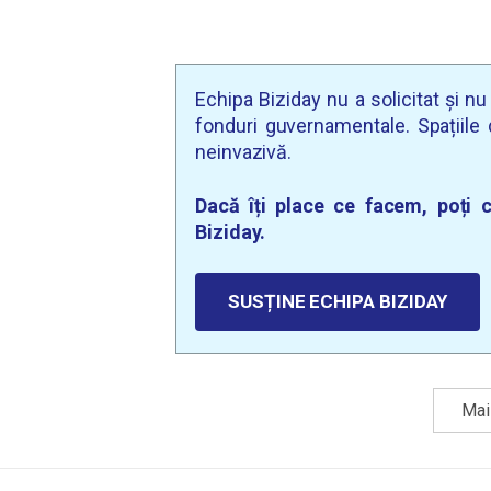
Echipa Biziday nu a solicitat și n
fonduri guvernamentale. Spațiile d
neinvazivă.
Dacă îți place ce facem, poți c
Biziday.
SUSȚINE ECHIPA BIZIDAY
Mai 