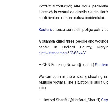
Potrivit autorităților, alte două perso
lucrează în centrul de distribuție din Harf
suplimentare despre natura incidentului.
Reuters
citează surse din poliție potrivit 
A gunman killed three people and wounded
center in Harford County, Mary
pic.twitter.com/ar6GV83xwY
— CNN Breaking News (@cnnbrk)
Septem
We can confirm there was a shooting in
Multiple victims. The situation is still flu
TBD.
— Harford Sheriff (@Harford_Sheriff)
Sep