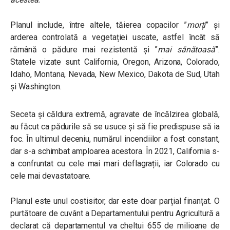
Planul include, între altele, tăierea copacilor
”
morți
”
și
arderea controlată a vegetației uscate, astfel încât să
rămână o pădure mai rezistentă și
”
mai sănătoasă
”.
Statele vizate sunt California, Oregon, Arizona, Colorado,
Idaho, Montana, Nevada, New Mexico, Dakota de Sud, Utah
și Washington.
Seceta și căldura extremă, agravate de încălzirea globală,
au făcut ca pădurile să se usuce și să fie predispuse să ia
foc. În ultimul deceniu, numărul incendiilor a fost constant,
dar s-a schimbat amploarea acestora. În 2021, California s-
a confruntat cu cele mai mari deflagrații, iar Colorado cu
cele mai devastatoare.
Planul este unul costisitor, dar este doar parțial finanțat. O
purtătoare de cuvânt a Departamentului pentru Agricultură a
declarat că departamentul va cheltui 655 de milioane de