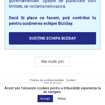
guvernamentale. Spațiile de publicitate sunt
limitate, iar reclama neinvazivă.
Dacă îți place ce facem, poți contribui tu
pentru susținerea echipei Biziday.
SUSȚINE ECHIPA BIZIDAY
Mai multe știri
Politica de confidențialitate
·
Contact
2026 © Biziday
Acest site foloseşte cookies pentru a îmbunătăți experiența ta
de navigare.
Accept
Refuz