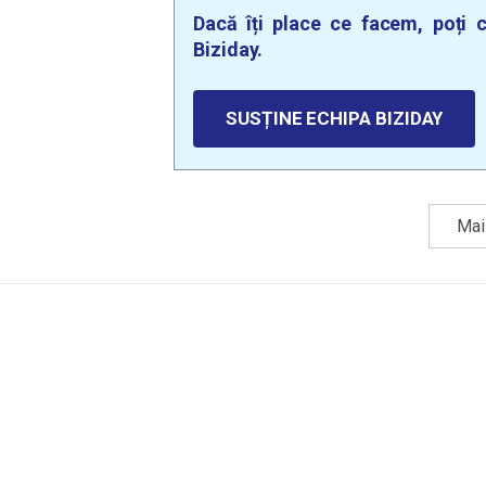
Dacă îți place ce facem, poți c
Biziday.
SUSȚINE ECHIPA BIZIDAY
Mai 