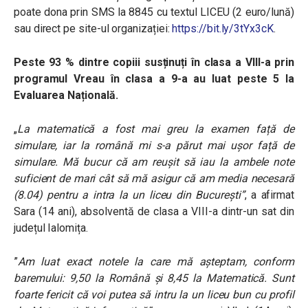
poate dona prin SMS la 8845 cu textul LICEU (2 euro/lună)
sau direct pe site-ul organizației:
https://bit.ly/3tYx3cK
.
Peste 93 % dintre copiii susținuți în clasa a VIII-a prin
programul Vreau în clasa a 9-a au luat peste 5 la
Evaluarea Națională.
„
La matematică a fost mai greu la examen față de
simulare, iar la română mi s-a părut mai ușor față de
simulare. Mă bucur că am reușit să iau la ambele note
suficient de mari cât să mă asigur că am media necesară
(8.04) pentru a intra la un liceu din București”
, a afirmat
Sara (14 ani), absolventă de clasa a VIII-a dintr-un sat din
județul Ialomița.
”
Am luat exact notele la care mă așteptam, conform
baremului: 9,50 la Română și 8,45 la Matematică. Sunt
foarte fericit că voi putea să intru la un liceu bun cu profil