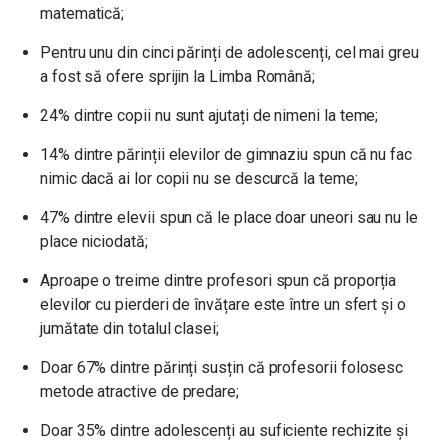
matematică;
Pentru unu din cinci părinți de adolescenți, cel mai greu
a fost să ofere sprijin la Limba Română;
24% dintre copii nu sunt ajutați de nimeni la teme;
14% dintre părinții elevilor de gimnaziu spun că nu fac
nimic dacă ai lor copii nu se descurcă la teme;
47% dintre elevii spun că le place doar uneori sau nu le
place niciodată;
Aproape o treime dintre profesori spun că proporția
elevilor cu pierderi de învățare este între un sfert și o
jumătate din totalul clasei;
Doar 67% dintre părinți susțin că profesorii folosesc
metode atractive de predare;
Doar 35% dintre adolescenți au suficiente rechizite și