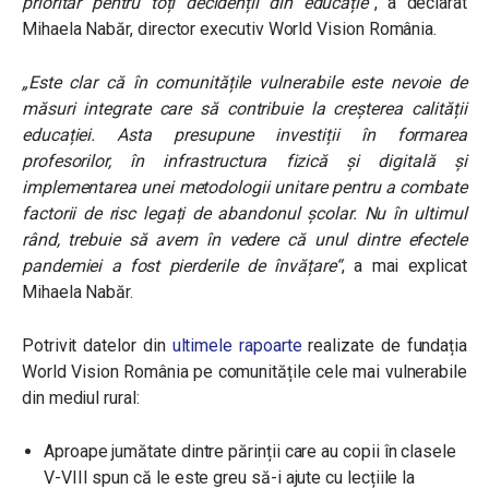
prioritar pentru toți decidenții din educație“
, a declarat
Mihaela Nabăr, director executiv World Vision România.
„Este clar că în comunitățile vulnerabile este nevoie de
măsuri integrate care să contribuie la creșterea calității
educației. Asta presupune investiții în formarea
profesorilor, în infrastructura fizică și digitală și
implementarea unei metodologii unitare pentru a combate
factorii de risc legați de abandonul școlar. Nu în ultimul
rând, trebuie să avem în vedere că unul dintre efectele
pandemiei a fost pierderile de învățare“
, a mai explicat
Mihaela Nabăr.
Potrivit datelor din
ultimele rapoarte
realizate de fundația
World Vision România pe comunitățile cele mai vulnerabile
din mediul rural:
Aproape jumătate dintre părinții care au copii în clasele
V-VIII spun că le este greu să-i ajute cu lecțiile la