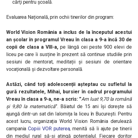
cărţi pentru școală.
Evaluarea Națională, prin ochii tinerilor din program:
World Vision România a inclus de la începutul acestui
an școlar în programul Vreau în clasa a 9-a încă 30 de
copii de clasa a VIII-a,
pe lângă cei peste 900 elevi de
liceu pe care îi susține în prezent să continue studiile prin
sesiuni de mentorat, meditații și sesiuni de orientare
vocațională și dezvoltare personală.
Astăzi, când toți adolescenții așteptau cu sufletul la
gură rezultatele, Mihai, bursier în cadrul programului
Vreau în clasa a 9-a, ne-a scris: ”
Am luat 9,70 la română
și 9,80 la matematică
”. Băiatul de 15 ani își dorește să
ajungă dintr-un sat din Ialomița la liceu în București. Pentru
acest lucru, organizația World Vision România derulează
campania
Copiii VOR puterea
, menită să îi ajute pe tinerii
din mediul rural să-și atingă potențialul. Fiecare doritor