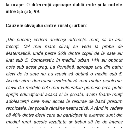
la orașe.
O
diferență aproape dublă este și la notele
între 5,5 și 5, 99.
Cauzele clivajului dintre rural și urban:
„Din păcate, vedem aceleași diferențe, mari, ca în anii
trecuți. Cel mai mare clivaj se vede la proba de
Matematică, unde peste 36% dintre copiii de la sate au
luat sub 5. Comparativ, în mediul urban 14% au obținut
note sub acest prag. La Română, aproape unu din patru
elevi de la sate nu au reușit să obțină o medie sub 5.
Aceste cifre dureroase evidențiază mai multe probleme:
elevii din mediile cele mai vulnerabile primesc prea puțin
sprijin educațional acasă și la școală, avem foarte mulți
adolescenți care n-au acces la resurse de bază precum
rechizitele, iar școala rămâne neatractivă. Având în vedere
că 40% dintre elevii care au participat la examen sunt din
mediul rural, aceste rezultate ar trebui să fie de interes