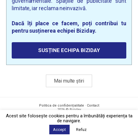
guvernamentale. Spațiile de publicitate sunt
limitate, iar reclama neinvazivă.
Dacă îți place ce facem, poți contribui tu
pentru susținerea echipei Biziday.
SUSȚINE ECHIPA BIZIDAY
Mai multe știri
Politica de confidențialitate
·
Contact
2026 © Biziday
Acest site foloseşte cookies pentru a îmbunătăți experiența ta
de navigare.
Accept
Refuz