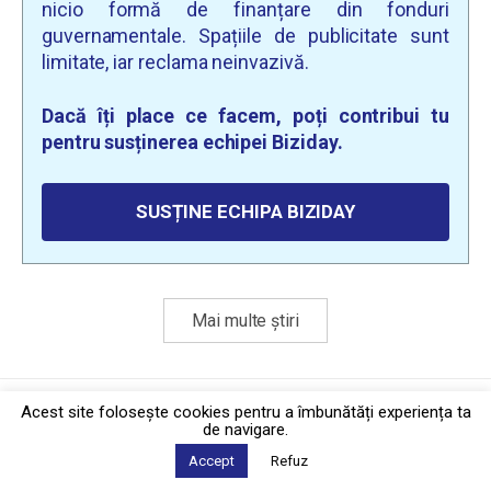
nicio formă de finanțare din fonduri
guvernamentale. Spațiile de publicitate sunt
limitate, iar reclama neinvazivă.
Dacă îți place ce facem, poți contribui tu
pentru susținerea echipei Biziday.
SUSȚINE ECHIPA BIZIDAY
Mai multe știri
Politica de confidențialitate
·
Contact
Acest site foloseşte cookies pentru a îmbunătăți experiența ta
2026 © Biziday
de navigare.
Accept
Refuz