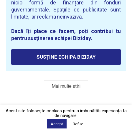
nicio formă de finanțare din fonduri
guvernamentale. Spațiile de publicitate sunt
limitate, iar reclama neinvazivă.
Dacă îți place ce facem, poți contribui tu
pentru susținerea echipei Biziday.
SUSȚINE ECHIPA BIZIDAY
Mai multe știri
Politica de confidențialitate
·
Contact
Acest site foloseşte cookies pentru a îmbunătăți experiența ta
2026 © Biziday
de navigare.
Accept
Refuz