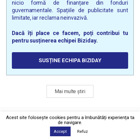
nicio formă de finanțare din fonduri
guvernamentale. Spațiile de publicitate sunt
limitate, iar reclama neinvazivă.
Dacă îți place ce facem, poți contribui tu
pentru susținerea echipei Biziday.
SUSȚINE ECHIPA BIZIDAY
Mai multe știri
Politica de confidențialitate
·
Contact
Acest site foloseşte cookies pentru a îmbunătăți experiența ta
2026 © Biziday
de navigare.
Accept
Refuz