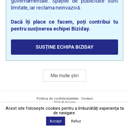
guvernamentale. Spațiile de publicitate sunt
limitate, iar reclama neinvazivă.
Dacă îți place ce facem, poți contribui tu
pentru susținerea echipei Biziday.
SUSȚINE ECHIPA BIZIDAY
Mai multe știri
Politica de confidențialitate
·
Contact
2026 © Biziday
Acest site foloseşte cookies pentru a îmbunătăți experiența ta
de navigare.
Accept
Refuz