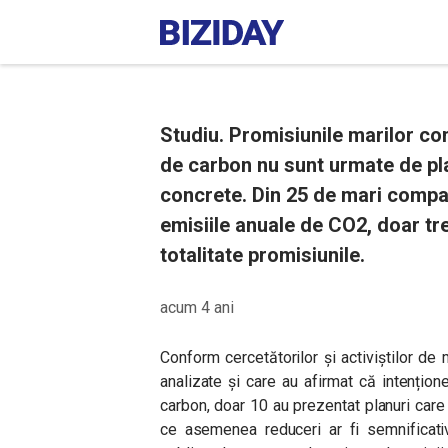
Studiu. Promisiunile marilor co
de carbon nu sunt urmate de pla
concrete. Din 25 de mari compan
emisiile anuale de CO2, doar tre
totalitate promisiunile.
acum 4 ani
Conform cercetătorilor și activiștilor d
analizate și care au afirmat că intențio
carbon, doar 10 au prezentat planuri car
ce asemenea reduceri ar fi semnificativ