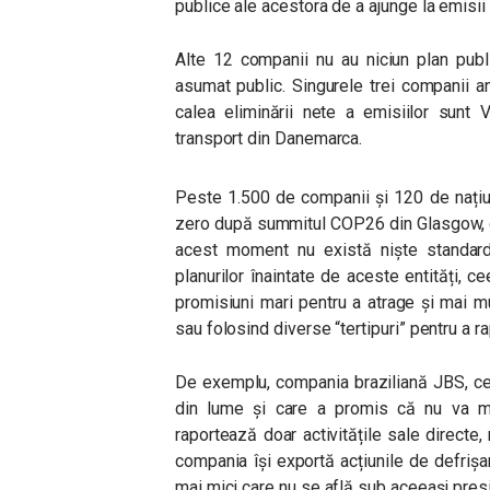
publice ale acestora de a ajunge la emisii
Alte 12 companii nu au niciun plan publ
asumat public. Singurele trei companii an
calea eliminării nete a emisiilor sun
transport din Danemarca.
Peste 1.500 de companii și 120 de națiun
zero după summitul COP26 din Glasgow, de 
acest moment nu există niște standard
planurilor înaintate de aceste entități, 
promisiuni mari pentru a atrage și mai mul
sau folosind diverse “tertipuri” pentru a ra
De exemplu, compania braziliană JBS, ce
din lume și care a promis că nu va mai
raportează doar activitățile sale directe, n
compania își exportă acțiunile de defrișar
mai mici care nu se află sub aceeași presi