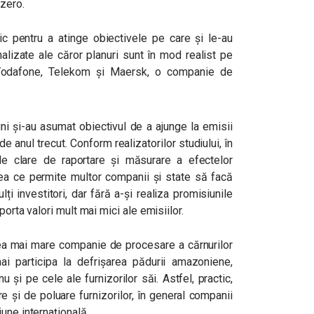
 zero.
ic pentru a atinge obiectivele pe care și le-au
alizate ale căror planuri sunt în mod realist pe
t Vodafone, Telekom și Maersk, o companie de
i și-au asumat obiectivul de a ajunge la emisii
anul trecut. Conform realizatorilor studiului, în
e clare de raportare și măsurare a efectelor
ceea ce permite multor companii și state să facă
ți investitori, dar fără a-și realiza promisiunile
porta valori mult mai mici ale emisiilor.
a mai mare companie de procesare a cărnurilor
 participa la defrișarea pădurii amazoniene,
u și pe cele ale furnizorilor săi. Astfel, practic,
e și de poluare furnizorilor, în general companii
une internațională.