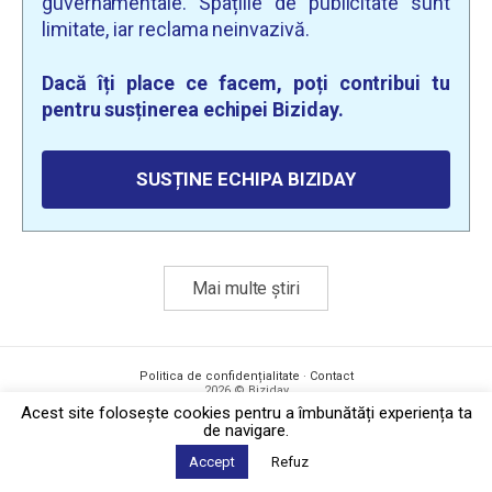
guvernamentale. Spațiile de publicitate sunt
limitate, iar reclama neinvazivă.
Dacă îți place ce facem, poți contribui tu
pentru susținerea echipei Biziday.
SUSȚINE ECHIPA BIZIDAY
Mai multe știri
Politica de confidențialitate
·
Contact
2026 © Biziday
Acest site foloseşte cookies pentru a îmbunătăți experiența ta
de navigare.
Accept
Refuz