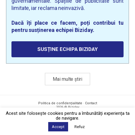
guvernamentale. Spațiile de publicitate sunt
limitate, iar reclama neinvazivă.
Dacă îți place ce facem, poți contribui tu
pentru susținerea echipei Biziday.
SUSȚINE ECHIPA BIZIDAY
Mai multe știri
Politica de confidențialitate
·
Contact
2026 © Biziday
Acest site foloseşte cookies pentru a îmbunătăți experiența ta
de navigare.
Accept
Refuz