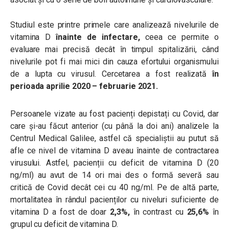
Studiul este printre primele care analizează nivelurile de
vitamina D
înainte de infectare,
ceea ce permite o
evaluare mai precisă decât în ​​timpul spitalizării, când
nivelurile pot fi mai mici din cauza efortului organismului
de a lupta cu virusul. Cercetarea a fost realizată
în
perioada aprilie 2020 – februarie 2021.
Persoanele vizate au fost pacienți depistați cu Covid, dar
care și-au făcut anterior (cu până la doi ani) analizele la
Centrul Medical Galilee, astfel că specialiștii au putut să
afle ce nivel de vitamina D aveau înainte de contractarea
virusului. Astfel, pacienții cu deficit de vitamina D (20
ng/ml) au avut de 14 ori mai des o formă severă sau
critică de Covid decât cei cu 40 ng/ml. Pe de altă parte,
mortalitatea în rândul pacienților cu niveluri suficiente de
vitamina D a fost de doar
2,3%,
în contrast cu
25,6%
în
grupul cu deficit de vitamina D.