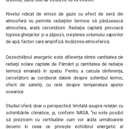
Nivelul ridicat de emisii de gaze cu efect de seră din
atmosferă nu permite radiațiilor termice să părăsească
atmosfera, arată cercetătorii. Radiația captată provoacă
topirea ghețarilor și a zăpezii, creșterea volumului vaporilor
de apă, factori care amplifică încălzirea atmosferică.
Dezechilibrul energetic este diferența dintre cantitatea de
radiații solare captate de Pâmânt și cantitatea de radiație
termică emanată în spațiu. Pentru a calcula dinferența,
cercetătorii au coroborat datele despre schimbul termic,
oferit de sateliți, cu cele despre temperatura apelor
oceanice.
Studiul oferă doar o perspectivă limitată asupra relației cu
schimbările climatice, și, conform NASA, “
nu este posibil
să prezicem cu certitudine cum vor arăta următoarele
decenii în ceea ce privește echilibrul energetic al