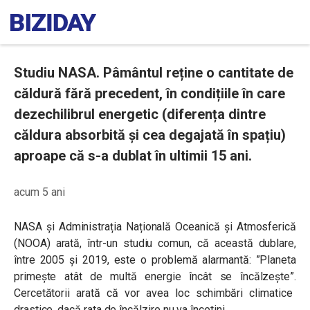
Studiu NASA. Pâmântul reține o cantitate de
căldură fără precedent, în condițiile în care
dezechilibrul energetic (diferența dintre
căldura absorbită și cea degajată în spațiu)
aproape că s-a dublat în ultimii 15 ani.
acum 5 ani
NASA și Administrația Națională Oceanică și Atmosferică
(NOOA) arată, într-un studiu comun, că această dublare,
între 2005 și 2019, este o problemă alarmantă:
”Planeta
primește atât de multă energie încât se încălzește”.
Cercetătorii arată că vor avea loc schimbări climatice
drastice, dacă rata de încălzire nu va încetini.