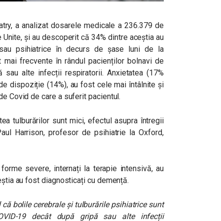
iatry, a analizat dosarele medicale a 236.379 de
e Unite, și au descoperit că 34% dintre aceștia au
 sau psihiatrice în decurs de șase luni de la
t mai frecvente în rândul pacienților bolnavi de
 sau alte infecții respiratorii. Anxietatea (17%
, de dispoziție (14%), au fost cele mai întâlnite și
de Covid de care a suferit pacientul.
tea tulburărilor sunt mici, efectul asupra întregii
Paul Harrison, profesor de psihiatrie la Oxford,
forme severe, internați la terapie intensivă, au
eștia au fost diagnosticați cu demență.
că bolile cerebrale și tulburările psihiatrice sunt
VID-19 decât după gripă sau alte infecții