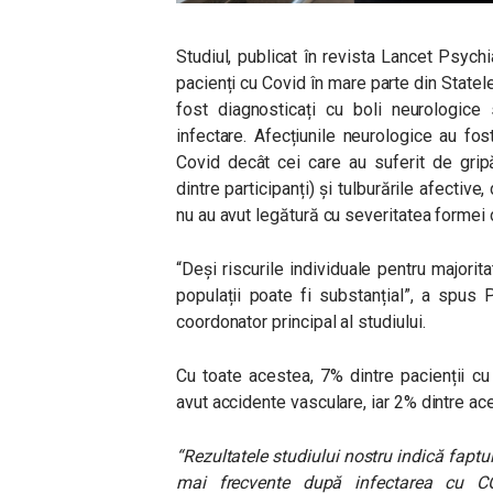
Studiul, publicat în revista Lancet Psych
pacienți cu Covid în mare parte din Statel
fost diagnosticați cu boli neurologice
infectare. Afecțiunile neurologice au fos
Covid decât cei care au suferit de gripă
dintre participanți) și tulburările afective
nu au avut legătură cu severitatea formei 
“Deși riscurile individuale pentru majorita
populații poate fi substanțial”, a spus 
coordonator principal al studiului.
Cu toate acestea, 7% dintre pacienții cu 
avut accidente vasculare, iar 2% dintre ac
“Rezultatele studiului nostru indică faptul 
mai frecvente după infectarea cu CO