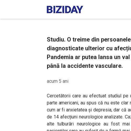
Studiu. O treime din persoanele
diagnosticate ulterior cu afecț
Pandemia ar putea lansa un val 
până la accidente vasculare.
acum 5 ani
Cercetătorii care au efectuat studiul pe
parte americani, au spus că nu este clar 
cum ar fi anxietatea și depresia, dar că ac
de 14 afecțiuni neurologice analizate. Ca
alte tulburări neurologice au fost mai 
pacienților care au suferit de o formă ma