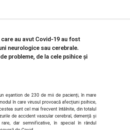
 care au avut Covid-19 au fost
iuni neurologice sau cerebrale.
de probleme, de la cele psihice și
 un eșantion de 230 de mii de pacienți, în mare
modul în care virusul provoacă afecțiuni psihice,
estea sunt cel mai frecvent întâlnite, din totalul
zurile de accident vascular cerebral, demență și
rare, dar semnificative, în special în rândul
i severă de Covid.